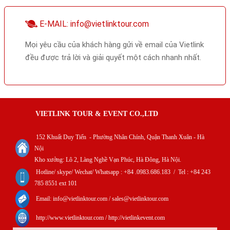
E-MAIL: info@vietlinktour.com
Mọi yêu cầu của khách hàng gửi về email của Vietlink
đều được trả lời và giải quyết một cách nhanh nhất.
VIETLINK TOUR & EVENT CO.,LTD
152 Khuất Duy Tiến - Phường Nhân Chính, Quận Thanh Xuân - Hà
Nội
Kho xưởng: Lô 2, Làng Nghề Vạn Phúc, Hà Đông, Hà Nội.
Hotline/ skype/ Wechat/ Whatsapp : +84 .0983.686.183 / Tel : +84 243
785 8551 ext 101
Email: info@vietlinktour.com / sales@vietlinktour.com
http://www.vietlinktour.com / http://vietlinkevent.com