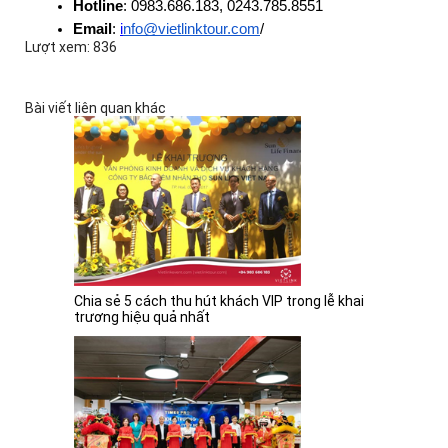
Hotline
: 0983.686.183, 0243.785.8551
Email
: 
i
nfo@vietlinktour.com
/
Lượt xem: 836
Bài viết liên quan khác
Chia sẻ 5 cách thu hút khách VIP trong lễ khai
trương hiệu quả nhất