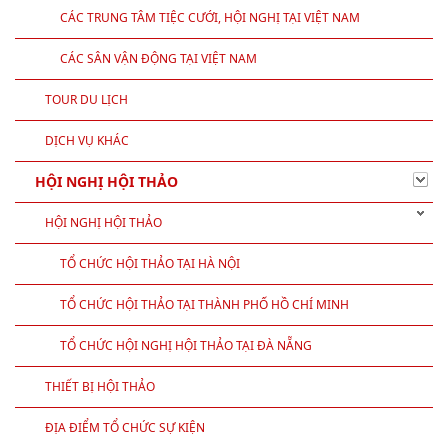
CÁC TRUNG TÂM TIỆC CƯỚI, HỘI NGHỊ TẠI VIỆT NAM
CÁC SÂN VẬN ĐỘNG TẠI VIỆT NAM
TOUR DU LỊCH
DỊCH VỤ KHÁC
HỘI NGHỊ HỘI THẢO
HỘI NGHỊ HỘI THẢO
TỔ CHỨC HỘI THẢO TẠI HÀ NỘI
TỔ CHỨC HỘI THẢO TẠI THÀNH PHỐ HỒ CHÍ MINH
TỔ CHỨC HỘI NGHỊ HỘI THẢO TẠI ĐÀ NẴNG
THIẾT BỊ HỘI THẢO
ĐỊA ĐIỂM TỔ CHỨC SỰ KIỆN