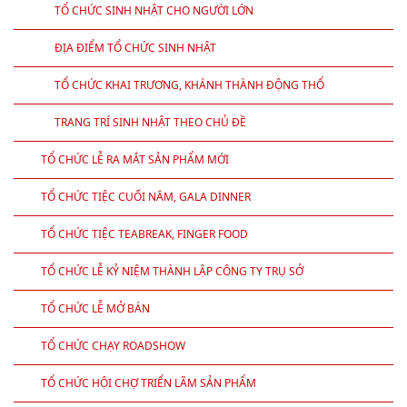
TỔ CHỨC SINH NHẬT CHO NGƯỜI LỚN
ĐỊA ĐIỂM TỔ CHỨC SINH NHẬT
TỔ CHỨC KHAI TRƯƠNG, KHÁNH THÀNH ĐỘNG THỔ
TRANG TRÍ SINH NHẬT THEO CHỦ ĐỀ
TỔ CHỨC LỄ RA MẮT SẢN PHẨM MỚI
TỔ CHỨC TIỆC CUỐI NĂM, GALA DINNER
TỔ CHỨC TIỆC TEABREAK, FINGER FOOD
TỔ CHỨC LỄ KỶ NIỆM THÀNH LẬP CÔNG TY TRỤ SỞ
TỔ CHỨC LỄ MỞ BÁN
TỔ CHỨC CHẠY ROADSHOW
TỔ CHỨC HỘI CHỢ TRIỂN LÃM SẢN PHẨM