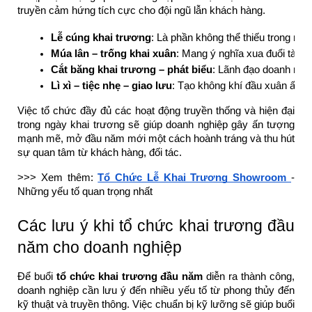
truyền cảm hứng tích cực cho đội ngũ lẫn khách hàng.
Lễ cúng khai trương
: Là phần không thể thiếu trong nghi
Múa lân – trống khai xuân
: Mang ý nghĩa xua đuổi tà kh
Cắt băng khai trương – phát biểu
: Lãnh đạo doanh nghi
Lì xì – tiệc nhẹ – giao lưu
: Tạo không khí đầu xuân ấm cú
Việc tổ chức đầy đủ các hoạt động truyền thống và hiện đại
trong ngày khai trương sẽ giúp doanh nghiệp gây ấn tượng
mạnh mẽ, mở đầu năm mới một cách hoành tráng và thu hút
sự quan tâm từ khách hàng, đối tác.
>>> Xem thêm:
Tổ Chức Lễ Khai Trương Showroom
-
Những yếu tố quan trọng nhất
Các lưu ý khi tổ chức khai trương đầu
năm cho doanh nghiệp
Để buổi
tổ chức khai trương đầu năm
diễn ra thành công,
doanh nghiệp cần lưu ý đến nhiều yếu tố từ phong thủy đến
kỹ thuật và truyền thông. Việc chuẩn bị kỹ lưỡng sẽ giúp buổi