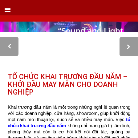
VIETLINK TOUR & EVENT CO.,LTD
152 Khuất Duy Tiến - Phường Nhân Chính, Quận Thanh Xuân - Hà Nội
Kho xưởng: Lô 2, Làng Nghề Vạn Phúc, Hà Đông, Hà Nội.
Hotline/ skype/ Wechat/ Whatsapp : +84 .0983.686.183 / Tel : +84 243 785 8551
ext 101
Email: info@vietlinktour.com / sales@vietlinktour.com
http://www.vietlinktour.com / http://vietlinkevent.com
TỔ CHỨC KHAI TRƯƠNG ĐẦU NĂM –
KHỞI ĐẦU MAY MẮN CHO DOANH
NGHIỆP
Khai trương đầu năm là một trong những nghi lễ quan trọng
với các doanh nghiệp, cửa hàng, showroom, giúp khởi động
một năm mới thuận lợi, suôn sẻ và nhiều may mắn. Việc
tổ
chức khai trương đầu năm
không chỉ mang giá trị tâm linh,
phong thủy mà còn là cơ hội kết nối đối tác, quảng bá