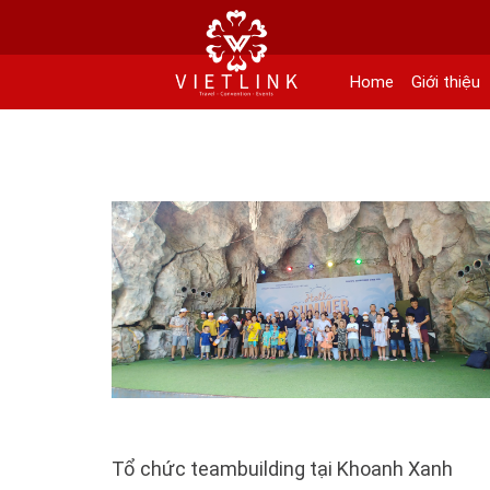
152 Khuất Duy Tiến - Phường Nhân Chính, Quận Thanh Xuân - Hà Nội
Kho xưởng: Lô 2, Làng Nghề Vạn Phúc, Hà Đông, Hà Nội.
Home
Giới thiệu
Hotline/ skype/ Wechat/ Whatsapp : +84 .0983.686.183 / Tel : +84 243 785 8551 
Email: info@vietlinktour.com / sales@vietlinktour.com
http://www.vietlinktour.com / http://vietlinkevent.com
Tổ chức teambuilding tại Khoanh Xanh