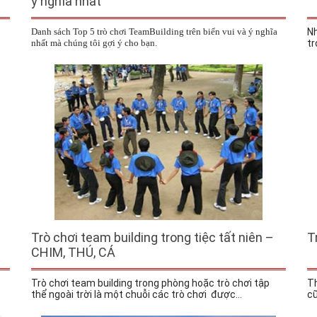
ý nghĩa nhất
Danh sách Top 5 trò chơi TeamBuilding trên biển vui và ý nghĩa
Nh
nhất mà chúng tôi gợi ý cho bạn.
tr
Trò chơi team building trong tiệc tất niên –
T
CHIM, THÚ, CÁ
Trò chơi team building trong phòng hoặc trò chơi tập
Th
thể ngoài trời là một chuỗi các trò chơi được...
cũ