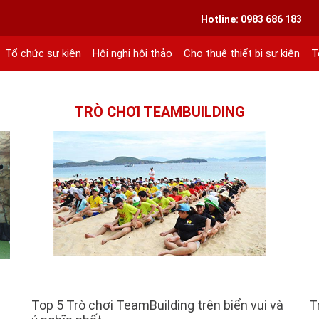
VIETLINK TOUR & EVENT CO.,LTD
Hotline: 0983 686 183
Tổ chức sự kiện
Hội nghị hội thảo
Cho thuê thiết bị sự kiện
T
ext 101
TRÒ CHƠI TEAMBUILDING
Top 5 Trò chơi TeamBuilding trên biển vui và
T