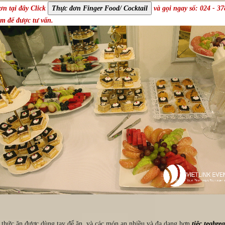
n tại đây Click
và
gọi ngay số: 024 - 3
com
để được tư vấn.
ại thức ăn được dùng tay để ăn, và các món an nhiều và đa dạng hơn
tiệc teabre