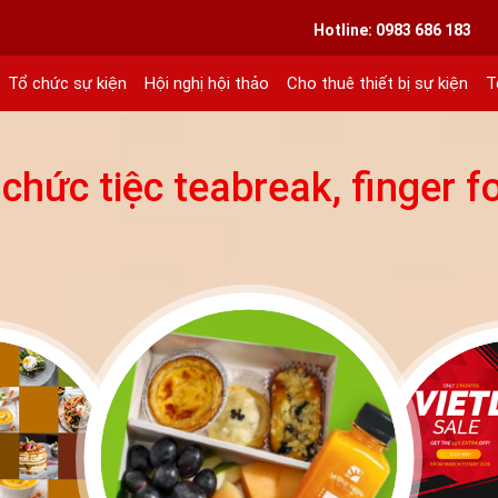
VIETLINK TOUR & EVENT CO.,LTD
Hotline: 0983 686 183
Tổ chức sự kiện
Hội nghị hội thảo
Cho thuê thiết bị sự kiện
T
ext 101
 chức tiệc teabreak, finger f