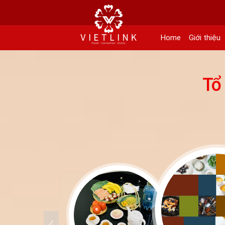
152 Khuất Duy Tiến - Phường Nhân Chính, Quận Thanh Xuân - Hà Nội
Kho xưởng: Lô 2, Làng Nghề Vạn Phúc, Hà Đông, Hà Nội.
Home
Giới thiệu
Hotline/ skype/ Wechat/ Whatsapp : +84 .0983.686.183 / Tel : +84 243 785 8551 
Email: info@vietlinktour.com / sales@vietlinktour.com
Tổ
http://www.vietlinktour.com / http://vietlinkevent.com