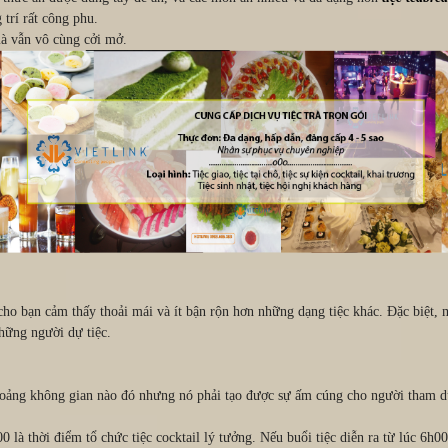
 trí rất công phu.
mà vẫn vô cùng cởi mở.
cho bạn cảm thấy thoải mái và ít bận rộn hơn những dạng tiệc khác. Đặc biệt, 
hững người dự tiệc.
khoảng không gian nào đó nhưng nó phải tạo được sự ấm cúng cho người tham d
0 là thời điểm tổ chức tiệc cocktail lý tưởng. Nếu buổi tiệc diễn ra từ lúc 6h