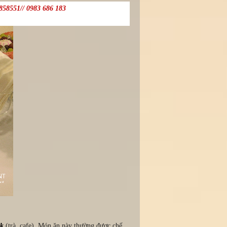
7858551// 0983 686 183
ak
(trà, cafe). Món ăn này thường được chế