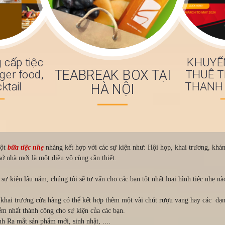
 cấp tiệc
KHUYẾ
TEABREAK BOX TẠI
nger food,
THUÊ T
ktail
THANH
HÀ NỘI
một
bữa tiệc nhẹ
nhàng kết hợp với các sự kiện như: Hội họp, khai trương, khán
 sở nhà mới là một điều vô cùng cần thiết.
sự kiện lâu năm, chúng tôi sẽ tư vấn cho các bạn tốt nhất loại hình tiệc nhẹ nà
 khai trương cửa hàng có thể kết hợp thêm một vài chút rượu vang hay các dạn
iểm nhất thành công cho sự kiện của các bạn.
nh Ra mắt sản phẩm mới, sinh nhật, ....