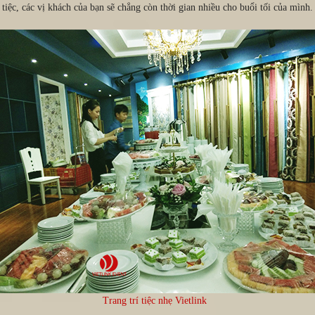
i tiệc, các vị khách của bạn sẽ chẳng còn thời gian nhiều cho buổi tối của mình
Trang trí tiệc nhẹ Vietlink