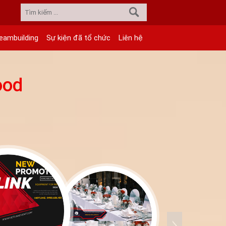
eambuilding
Sự kiện đã tổ chức
Liên hệ
ood