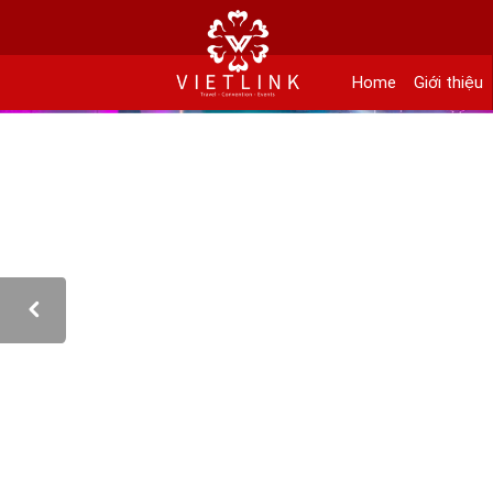
152 Khuất Duy Tiến - Phường Nhân Chính, Quận Thanh Xuân - Hà Nội
Kho xưởng: Lô 2, Làng Nghề Vạn Phúc, Hà Đông, Hà Nội.
Home
Giới thiệu
Hotline/ skype/ Wechat/ Whatsapp : +84 .0983.686.183 / Tel : +84 243 785 8551 
Email: info@vietlinktour.com / sales@vietlinktour.com
http://www.vietlinktour.com / http://vietlinkevent.com