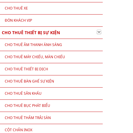
CHO THUÊ XE
ĐÓN KHÁCH VIP
CHO THUÊ THIẾT BỊ SỰ KIỆN
c.
CHO THUÊ ÂM THANH ÁNH SÁNG
CHO THUÊ MÁY CHIẾU, MÀN CHIẾU
g tác.
CHO THUÊ THIẾT BỊ DỊCH
h hàng hơn.
CHO THUÊ BÀN GHẾ SỰ KIỆN
CHO THUÊ SÂN KHẤU
CHO THUÊ BỤC PHÁT BIỂU
CHO THUÊ THẢM TRẢI SÀN
CỘT CHẮN INOX