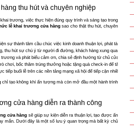
 hàng thu hút và chuyên nghiệp
hai trương, việc thực hiện đúng quy trình và sáng tạo trong
hức lễ khai trương cửa hàng
sao cho thật thu hút, chuyên
hiện sự thành tâm cầu chúc việc kinh doanh thuận lợi, phát tài phát lộ
ng, thu hút sự chú ý từ người đi đường, khách hàng xung quanh.
ai trương và phát biểu cảm ơn, chia sẻ định hướng từ chủ cửa hàng.
trò chơi, bốc thăm trúng thưởng hoặc tặng quà check-in để tăng tươn
ực tiếp buổi lễ trên các nền tảng mạng xã hội để tiếp cận nhiều khác
ng chỉ tạo không khí ấn tượng mà còn mở đầu một hành trình
rương cửa hàng diễn ra thành công
ương cửa hàng
sẽ giúp sự kiện diễn ra thuận lợi, tạo được ấn
ay mắn. Dưới đây là một số lưu ý quan trọng mà bất kỳ chủ