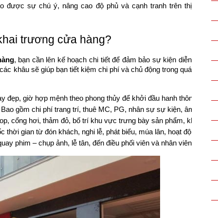
o được sự chú ý, nâng cao độ phủ và cạnh tranh trên thị
 khai trương cửa hàng?
hàng
, bạn cần lên kế hoạch chi tiết để đảm bảo sự kiện diễn
các khâu sẽ giúp bạn tiết kiệm chi phí và chủ động trong quá
ày đẹp, giờ hợp mệnh theo phong thủy để khởi đầu hanh thông.
: Bao gồm chi phí trang trí, thuê MC, PG, nhân sự sự kiện, âm thanh –
p, cổng hơi, thảm đỏ, bố trí khu vực trưng bày sản phẩm, khu vực c
 thời gian từ đón khách, nghi lễ, phát biểu, múa lân, hoạt động tương 
uay phim – chụp ảnh, lễ tân, đến điều phối viên và nhân viên kỹ thuật