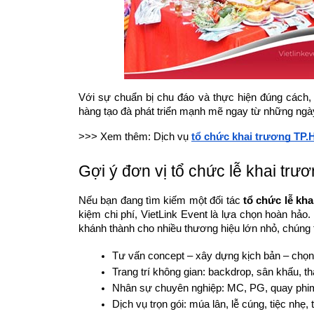
Với sự chuẩn bị chu đáo và thực hiện đúng cách,
hàng tạo đà phát triển mạnh mẽ ngay từ những ngà
>>> Xem thêm: Dịch vụ
tổ chức khai trương TP
Gợi ý đơn vị tổ chức lễ khai trư
Nếu bạn đang tìm kiếm một đối tác
tổ chức lễ kh
kiệm chi phí, VietLink Event là lựa chọn hoàn hả
khánh thành cho nhiều thương hiệu lớn nhỏ, chúng t
Tư vấn concept – xây dựng kịch bản – chọn
Trang trí không gian: backdrop, sân khấu, t
Nhân sự chuyên nghiệp: MC, PG, quay phim 
Dịch vụ trọn gói: múa lân, lễ cúng, tiệc nhẹ,