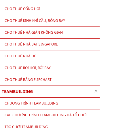
CHO THUÊ CỔNG HƠI
để duy trì độ nhận diện.
CHO THUÊ KINH KHÍ CẦU, BÓNG BAY
hách hàng.
CHO THUÊ NHÀ GIÀN KHÔNG GIAN
CHO THUÊ NHÀ BẠT SINGAPORE
CHO THUÊ NHÀ DÙ
CHO THUÊ RỐI HƠI, RỐI BAY
CHO THUÊ BẢNG FLIPCHART
TEAMBUILDING
CHƯƠNG TRÌNH TEAMBUILDING
CÁC CHƯƠNG TRÌNH TEAMBUILDING ĐÃ TỔ CHỨC
TRÒ CHƠI TEAMBUILDING