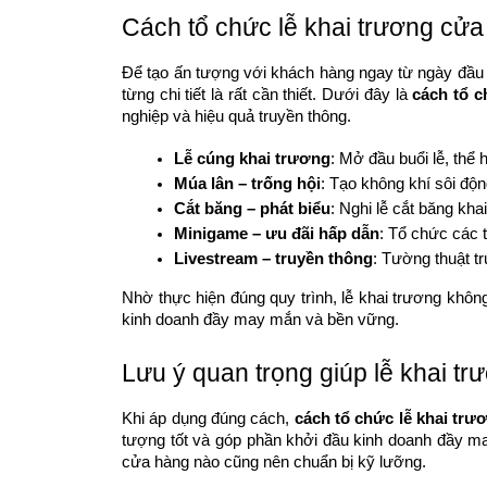
Cách tổ chức lễ khai trương cửa
Để tạo ấn tượng với khách hàng ngay từ ngày đầu k
từng chi tiết là rất cần thiết. Dưới đây là
cách tổ c
nghiệp và hiệu quả truyền thông.
Lễ cúng khai trương
: Mở đầu buổi lễ, thể 
Múa lân – trống hội
: Tạo không khí sôi độ
Cắt băng – phát biểu
: Nghi lễ cắt băng kh
Minigame – ưu đãi hấp dẫn
: Tổ chức các 
Livestream – truyền thông
: Tường thuật tr
Nhờ thực hiện đúng quy trình, lễ khai trương khô
kinh doanh đầy may mắn và bền vững.
Lưu ý quan trọng giúp lễ khai t
Khi áp dụng đúng cách,
cách tổ chức lễ khai tr
tượng tốt và góp phần khởi đầu kinh doanh đầy m
cửa hàng nào cũng nên chuẩn bị kỹ lưỡng.