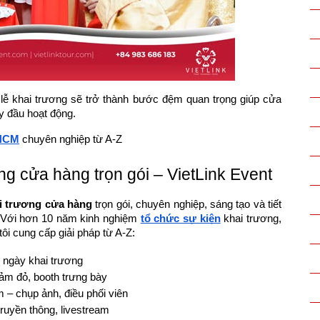
 lễ khai trương sẽ trở thành bước đệm quan trọng giúp cửa
y đầu hoạt động.
.HCM
chuyên nghiệp từ A-Z
ơng cửa hàng trọn gói – VietLink Event
ai trương cửa hàng
trọn gói, chuyên nghiệp, sáng tạo và tiết
o. Với hơn 10 năm kinh nghiệm
tổ chức sự kiện
khai trương,
ôi cung cấp giải pháp từ A-Z:
 ngày khai trương
hảm đỏ, booth trưng bày
– chụp ảnh, điều phối viên
 truyền thông, livestream