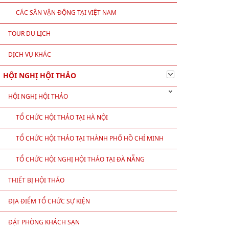
CÁC SÂN VẬN ĐỘNG TẠI VIỆT NAM
TOUR DU LỊCH
DỊCH VỤ KHÁC
HỘI NGHỊ HỘI THẢO
HỘI NGHỊ HỘI THẢO
TỔ CHỨC HỘI THẢO TẠI HÀ NỘI
TỔ CHỨC HỘI THẢO TẠI THÀNH PHỐ HỒ CHÍ MINH
TỔ CHỨC HỘI NGHỊ HỘI THẢO TẠI ĐÀ NẴNG
THIẾT BỊ HỘI THẢO
ĐỊA ĐIỂM TỔ CHỨC SỰ KIỆN
ĐẶT PHÒNG KHÁCH SẠN