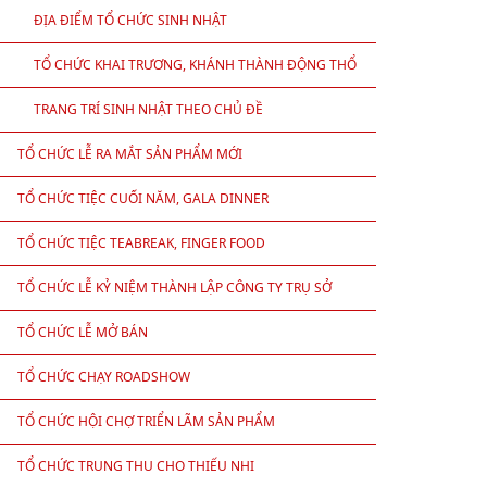
ĐỊA ĐIỂM TỔ CHỨC SINH NHẬT
TỔ CHỨC KHAI TRƯƠNG, KHÁNH THÀNH ĐỘNG THỔ
TRANG TRÍ SINH NHẬT THEO CHỦ ĐỀ
TỔ CHỨC LỄ RA MẮT SẢN PHẨM MỚI
TỔ CHỨC TIỆC CUỐI NĂM, GALA DINNER
TỔ CHỨC TIỆC TEABREAK, FINGER FOOD
TỔ CHỨC LỄ KỶ NIỆM THÀNH LẬP CÔNG TY TRỤ SỞ
TỔ CHỨC LỄ MỞ BÁN
TỔ CHỨC CHẠY ROADSHOW
TỔ CHỨC HỘI CHỢ TRIỂN LÃM SẢN PHẨM
TỔ CHỨC TRUNG THU CHO THIẾU NHI