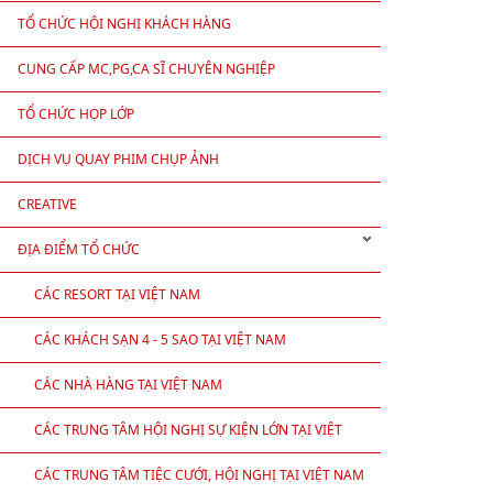
TỔ CHỨC HỘI NGHỊ KHÁCH HÀNG
CUNG CẤP MC,PG,CA SĨ CHUYÊN NGHIỆP
TỔ CHỨC HỌP LỚP
DỊCH VỤ QUAY PHIM CHỤP ẢNH
CREATIVE
 ánh sáng, quà tặng, truyền thông...
ĐỊA ĐIỂM TỔ CHỨC
heck-in.
CÁC RESORT TẠI VIỆT NAM
tác, tiệc nhẹ...
.
CÁC KHÁCH SẠN 4 - 5 SAO TẠI VIỆT NAM
CÁC NHÀ HÀNG TẠI VIỆT NAM
CÁC TRUNG TÂM HỘI NGHỊ SỰ KIỆN LỚN TẠI VIỆT
NAM
CÁC TRUNG TÂM TIỆC CƯỚI, HỘI NGHỊ TẠI VIỆT NAM