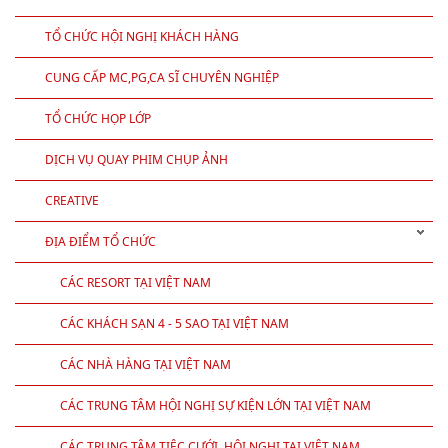
TỔ CHỨC HỘI NGHỊ KHÁCH HÀNG
CUNG CẤP MC,PG,CA SĨ CHUYÊN NGHIỆP
TỔ CHỨC HỌP LỚP
DỊCH VỤ QUAY PHIM CHỤP ẢNH
CREATIVE
ĐỊA ĐIỂM TỔ CHỨC
CÁC RESORT TẠI VIỆT NAM
CÁC KHÁCH SẠN 4 - 5 SAO TẠI VIỆT NAM
CÁC NHÀ HÀNG TẠI VIỆT NAM
CÁC TRUNG TÂM HỘI NGHỊ SỰ KIỆN LỚN TẠI VIỆT NAM
CÁC TRUNG TÂM TIỆC CƯỚI, HỘI NGHỊ TẠI VIỆT NAM