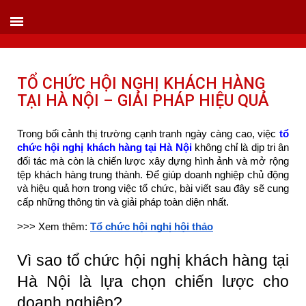
VIETLINK TOUR & EVENT CO.,LTD
152 Khuất Duy Tiến - Phường Nhân Chính, Quận Thanh Xuân - Hà Nội
Kho xưởng: Lô 2, Làng Nghề Vạn Phúc, Hà Đông, Hà Nội.
Hotline/ skype/ Wechat/ Whatsapp : +84 .0983.686.183 / Tel : +84 243 785 8551
ext 101
TỔ CHỨC HỘI NGHỊ KHÁCH HÀNG
Email: info@vietlinktour.com / sales@vietlinktour.com
TẠI HÀ NỘI – GIẢI PHÁP HIỆU QUẢ
http://www.vietlinktour.com / http://vietlinkevent.com
Trong bối cảnh thị trường cạnh tranh ngày càng cao, việc
tổ
chức hội nghị khách hàng tại Hà Nội
không chỉ là dịp tri ân
đối tác mà còn là chiến lược xây dựng hình ảnh và mở rộng
tệp khách hàng trung thành. Để giúp doanh nghiệp chủ động
và hiệu quả hơn trong việc tổ chức, bài viết sau đây sẽ cung
cấp những thông tin và giải pháp toàn diện nhất.
>>> Xem thêm:
Tổ chức hội nghị hội thảo
Vì sao tổ chức hội nghị khách hàng tại
Hà Nội là lựa chọn chiến lược cho
doanh nghiệp?