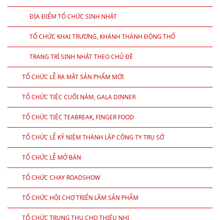
ĐỊA ĐIỂM TỔ CHỨC SINH NHẬT
TỔ CHỨC KHAI TRƯƠNG, KHÁNH THÀNH ĐỘNG THỔ
TRANG TRÍ SINH NHẬT THEO CHỦ ĐỀ
TỔ CHỨC LỄ RA MẮT SẢN PHẨM MỚI
TỔ CHỨC TIỆC CUỐI NĂM, GALA DINNER
TỔ CHỨC TIỆC TEABREAK, FINGER FOOD
TỔ CHỨC LỄ KỶ NIỆM THÀNH LẬP CÔNG TY TRỤ SỞ
TỔ CHỨC LỄ MỞ BÁN
TỔ CHỨC CHẠY ROADSHOW
TỔ CHỨC HỘI CHỢ TRIỂN LÃM SẢN PHẨM
TỔ CHỨC TRUNG THU CHO THIẾU NHI