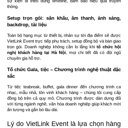
sự kiện đi theo đúng timeline, đảm bảo hiệu quả truyền
thông.
Setup trọn gói: sân khấu, âm thanh, ánh sáng,
backdrop, tài liệu
Toàn bộ hạng mục từ thiết bị, nhân sự tới địa điểm sẽ được
VietLink Event trực tiếp phụ trách, setup đồng bộ và bàn giao
trọn gói. Doanh nghiệp không cần lo lắng khi
tổ chức hội
nghị khách hàng tại Hà Nội
, mọi chi tiết đã có đội ngũ
chuyên gia hỗ trợ.
Tổ chức Gala, tiệc – Chương trình nghệ thuật đặc
sắc
Từ tiệc teabreak, buffet, gala dinner đến chương trình ca
nhạc, mẫu nhả, tôn vinh khách hàng – chúng tôi cung cấp
đồng bộ trên cả quy mô. Chương trình được dàn dựng đối
với từng ngành nghề, văn hóa doanh nghiệp giúp khách mời
ấn tượng và gắn bó lâu dài.
Lý do VietLink Event là lựa chọn hàng