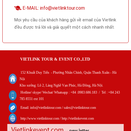
E-MAIL: info@vietlinktour.com
Mọi yêu cầu của khách hàng gửi về email của Vietlink
đều được trả lời và giải quyết một cách nhanh nhất.
VIETLINK TOUR & EVENT CO.,LTD
152 Khuất Duy Tiến - Phường Nhân Chính, Quận Thanh Xuân - Hà
Nội
Kho xưởng: Lô 2, Làng Nghề Vạn Phúc, Hà Đông, Hà Nội.
Hotline/ skype/ Wechat/ Whatsapp : +84 .0983.686.183 / Tel : +84 243
785 8551 ext 101
Email: info@vietlinktour.com / sales@vietlinktour.com
http://www.vietlinktour.com / http://vietlinkevent.com