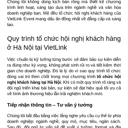
Chúng tôi không dùng kịch bản rồng mà thiết kế chương
trình linh hoạt, sáng tạo dựa trên ngành nghề và văn hóa
doanh nghiệp bạn. Mệ đều tổ chức hội nghị khách hàng của
VietLink Event mang dấu ấn đồng nhất về đẳng cấp và sáng
tạo.
Quy trình tổ chức hội nghị khách hàng
ở Hà Nội tại VietLink
Việc chuẩn bị kỹ lưỡng từng bước sẽ đảm bảo sự kiện diễn
ra đúng như kỳ vọng, không phát sinh rủi ro và tiết kiệm thời
gian cho doanh nghiệp. Đó là lý do vì sao quy trình tổ chức
đóng vai trò then chốt trong mọi chương trình
tổ chức hội
nghị khách hàng tại Hà Nội
. Khi có một quy trình rõ ràng và
đội ngũ triển khai bài bản, sự kiện sẽ đạt hiệu quả tối ưu cả
về hình ảnh thương hiệu lẫn trải nghiệm khách mời.
Tiếp nhận thông tin – Tư vấn ý tưởng
Chúng tôi bắt đầu bằng việc lắng nghe yêu cầu cụ thể từ phía
doanh nghiệp: ngành nghề, quy mô, mục tiêu, ngân sách.
Sau đó, đội ngũ tư vấn sẽ đề xuất ý tưởng, format và địa