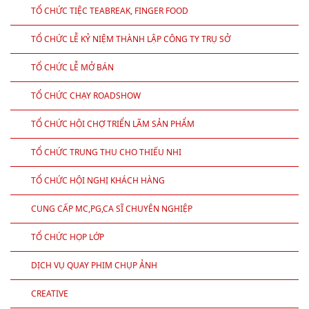
TỔ CHỨC TIỆC TEABREAK, FINGER FOOD
TỔ CHỨC LỄ KỶ NIỆM THÀNH LẬP CÔNG TY TRỤ SỞ
TỔ CHỨC LỄ MỞ BÁN
TỔ CHỨC CHẠY ROADSHOW
TỔ CHỨC HỘI CHỢ TRIỂN LÃM SẢN PHẨM
TỔ CHỨC TRUNG THU CHO THIẾU NHI
TỔ CHỨC HỘI NGHỊ KHÁCH HÀNG
CUNG CẤP MC,PG,CA SĨ CHUYÊN NGHIỆP
TỔ CHỨC HỌP LỚP
DỊCH VỤ QUAY PHIM CHỤP ẢNH
CREATIVE