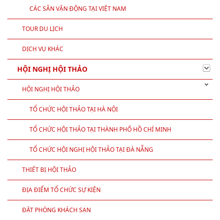
CÁC SÂN VẬN ĐỘNG TẠI VIỆT NAM
TOUR DU LỊCH
DỊCH VỤ KHÁC
HỘI NGHỊ HỘI THẢO
HỘI NGHỊ HỘI THẢO
TỔ CHỨC HỘI THẢO TẠI HÀ NỘI
TỔ CHỨC HỘI THẢO TẠI THÀNH PHỐ HỒ CHÍ MINH
TỔ CHỨC HỘI NGHỊ HỘI THẢO TẠI ĐÀ NẴNG
THIẾT BỊ HỘI THẢO
ĐỊA ĐIỂM TỔ CHỨC SỰ KIỆN
ĐẶT PHÒNG KHÁCH SẠN