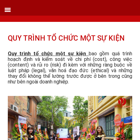
VIETLINK TOUR & EVENT CO.,LTD
152 Khuất Duy Tiến - Phường Nhân Chính, Quận Thanh Xuân - Hà Nội
Kho xưởng: Lô 2, Làng Nghề Vạn Phúc, Hà Đông, Hà Nội.
Hotline/ skype/ Wechat/ Whatsapp : +84 .0983.686.183 / Tel : +84 243 785 8551
ext 101
Email: info@vietlinktour.com / sales@vietlinktour.com
QUY TRÌNH TỔ CHỨC MỘT SỰ KIỆN
http://www.vietlinktour.com / http://vietlinkevent.com
Quy trình tổ chức một sự kiện
bao gồm quá trình
hoạch định và kiểm soát về chi phí (cost), công việc
(content) và rủi ro (risk) đi kèm với những ràng buộc về
luật pháp (legal), văn hoá đạo đức (ethical) và những
thay đổi không thể lường trước được ở bên trong cũng
như bên ngoài doanh nghiệp.