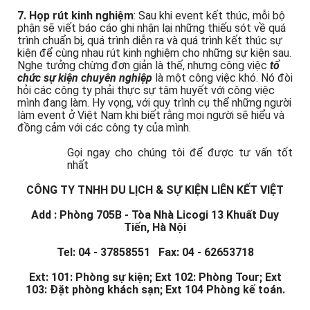
cung cấp (contract acquittal), bảo quản kho (storage)...
7. Họp rút kinh nghiệm
: Sau khi event kết thúc, mỗi bộ
phận sẽ viết báo cáo ghi nhận lại những thiếu sót về quá
trình chuẩn bị, quá trình diễn ra và quá trình kết thúc sự
kiện để cùng nhau rút kinh nghiệm cho những sự kiện sau.
Nghe tưởng chừng đơn giản là thế, nhưng công việc
tổ
chức sự kiện chuyên nghiệp
là một công việc khó. Nó đòi
hỏi các công ty phải thực sự tâm huyết với công việc
mình đang làm. Hy vọng, với quy trình cụ thể những người
làm event ở Việt Nam khi biết rằng mọi người sẽ hiểu và
đồng cảm với các công ty của mình.
Gọi ngay cho chúng tôi để được tư vấn tốt
nhất
CÔNG TY TNHH DU LỊCH & SỰ KIỆN LIÊN KẾT VIỆT
Add : Phòng 705B - Tòa Nhà Licogi 13 Khuất Duy
Tiến, Hà Nội
Tel: 04 - 37858551 Fax: 04 - 62653718
Ext: 101: Phòng sự kiện; Ext 102: Phòng Tour; Ext
103: Đặt phòng khách sạn; Ext 104 Phòng kế toán.