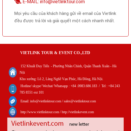
E-MAIL: info@vietlinktour.com
Mọi yêu cầu của khách hàng gửi về email của Vietlink
đều được trả lời và giải quyết một cách nhanh nhất.
VIETLINK TOUR & EVENT CO.,LTD
152 Khuất Duy Tiến - Phường Nhân Chính, Quận Thanh Xuân - Hà
Nội
Kho xưởng: Lô 2, Làng Nghề Vạn Phúc, Hà Đông, Hà Nội.
Hotline/ skype/ Wechat/ Whatsapp : +84 .0983.686.183 / Tel : +84 243
785 8551 ext 101
Email: info@vietlinktour.com / sales@vietlinktour.com
http://www.vietlinktour.com / http://vietlinkevent.com