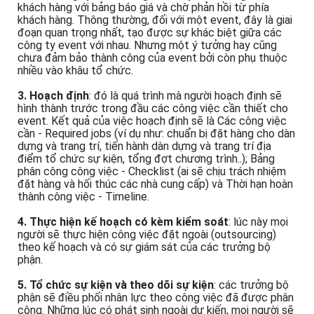
Event trên giấy tờ. Chương trình này sẽ được gởi đến
khách hàng với bảng báo giá và chờ phản hồi từ phía
khách hàng. Thông thường, đối với một event, đây là giai
đoạn quan trọng nhất, tạo được sự khác biệt giữa các
công ty event với nhau. Nhưng một ý tưởng hay cũng
chưa đảm bảo thành công của event bởi còn phụ thuộc
nhiều vào khâu tổ chức.
3. Hoạch định
: đó là quá trình mà người hoạch định sẽ
hình thành trước trong đầu các công việc cần thiết cho
event. Kết quả của việc hoạch định sẽ là Các công việc
cần - Required jobs (ví dụ như: chuẩn bị đặt hàng cho dàn
dựng và trang trí, tiến hành dàn dựng và trang trí địa
điểm tổ chức sự kiện, tổng đợt chương trình..); Bảng
phân công công việc - Checklist (ai sẽ chịu trách nhiệm
đặt hàng và hối thúc các nhà cung cấp) và Thời hạn hoàn
thành công việc - Timeline.
4. Thực hiện kế hoạch có kèm kiểm soát
: lúc này mọi
người sẽ thực hiện công việc đặt ngoài (outsourcing)
theo kế hoạch và có sự giám sát của các trưởng bộ
phận.
5. Tổ chức sự kiện và theo dõi sự kiện
: các trưởng bộ
phận sẽ điều phối nhân lực theo công việc đã được phân