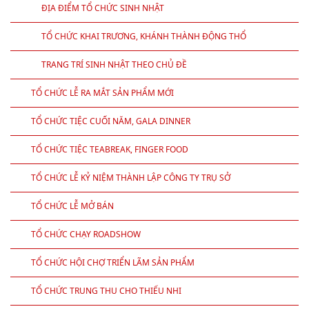
ĐỊA ĐIỂM TỔ CHỨC SINH NHẬT
TỔ CHỨC KHAI TRƯƠNG, KHÁNH THÀNH ĐỘNG THỔ
TRANG TRÍ SINH NHẬT THEO CHỦ ĐỀ
TỔ CHỨC LỄ RA MẮT SẢN PHẨM MỚI
TỔ CHỨC TIỆC CUỐI NĂM, GALA DINNER
TỔ CHỨC TIỆC TEABREAK, FINGER FOOD
TỔ CHỨC LỄ KỶ NIỆM THÀNH LẬP CÔNG TY TRỤ SỞ
TỔ CHỨC LỄ MỞ BÁN
TỔ CHỨC CHẠY ROADSHOW
TỔ CHỨC HỘI CHỢ TRIỂN LÃM SẢN PHẨM
TỔ CHỨC TRUNG THU CHO THIẾU NHI