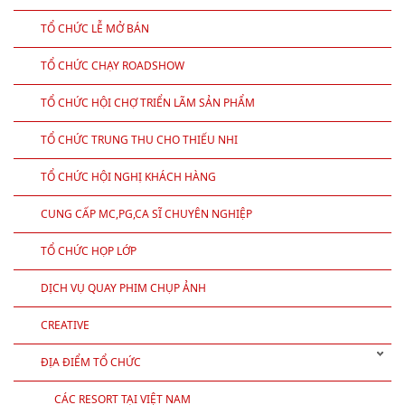
TỔ CHỨC TIỆC CUỐI NĂM, GALA DINNER
TỔ CHỨC TIỆC TEABREAK, FINGER FOOD
TỔ CHỨC LỄ KỶ NIỆM THÀNH LẬP CÔNG TY TRỤ SỞ
TỔ CHỨC LỄ MỞ BÁN
TỔ CHỨC CHẠY ROADSHOW
TỔ CHỨC HỘI CHỢ TRIỂN LÃM SẢN PHẨM
TỔ CHỨC TRUNG THU CHO THIẾU NHI
TỔ CHỨC HỘI NGHỊ KHÁCH HÀNG
CUNG CẤP MC,PG,CA SĨ CHUYÊN NGHIỆP
TỔ CHỨC HỌP LỚP
DỊCH VỤ QUAY PHIM CHỤP ẢNH