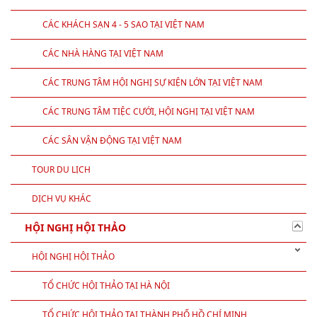
CREATIVE
ĐỊA ĐIỂM TỔ CHỨC
CÁC RESORT TẠI VIỆT NAM
CÁC KHÁCH SẠN 4 - 5 SAO TẠI VIỆT NAM
CÁC NHÀ HÀNG TẠI VIỆT NAM
CÁC TRUNG TÂM HỘI NGHỊ SỰ KIỆN LỚN TẠI VIỆT NAM
CÁC TRUNG TÂM TIỆC CƯỚI, HỘI NGHỊ TẠI VIỆT NAM
CÁC SÂN VẬN ĐỘNG TẠI VIỆT NAM
TOUR DU LỊCH
DỊCH VỤ KHÁC
HỘI NGHỊ HỘI THẢO