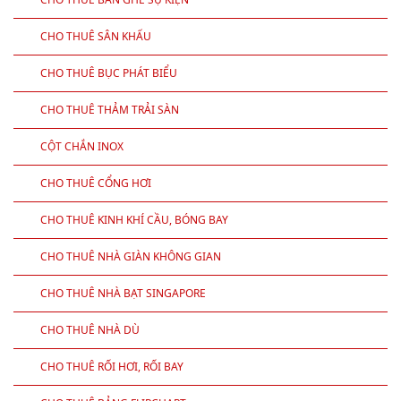
CHO THUÊ MÁY CHIẾU, MÀN CHIẾU
CHO THUÊ THIẾT BỊ DỊCH
CHO THUÊ BÀN GHẾ SỰ KIỆN
CHO THUÊ SÂN KHẤU
CHO THUÊ BỤC PHÁT BIỂU
CHO THUÊ THẢM TRẢI SÀN
CỘT CHẮN INOX
CHO THUÊ CỔNG HƠI
CHO THUÊ KINH KHÍ CẦU, BÓNG BAY
CHO THUÊ NHÀ GIÀN KHÔNG GIAN
CHO THUÊ NHÀ BẠT SINGAPORE