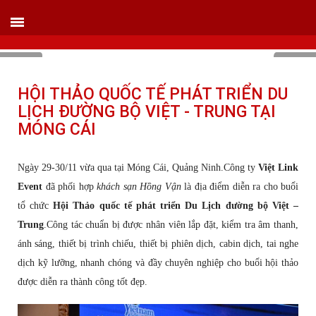
VIETLINK TOUR & EVENT CO.,LTD
152 Khuất Duy Tiến - Phường Nhân Chính, Quận Thanh Xuân - Hà Nội
Kho xưởng: Lô 2, Làng Nghề Vạn Phúc, Hà Đông, Hà Nội.
Hotline/ skype/ Wechat/ Whatsapp : +84 .0983.686.183 / Tel : +84 243 785 8551
ext 101
Email: info@vietlinktour.com / sales@vietlinktour.com
http://www.vietlinktour.com / http://vietlinkevent.com
HỘI THẢO QUỐC TẾ PHÁT TRIỂN DU
LỊCH ĐƯỜNG BỘ VIỆT - TRUNG TẠI
MÓNG CÁI
Ngày 29-30/11 vừa qua tại Móng Cái, Quảng Ninh.Công ty
Việt Link
Event
đã phối hợp
khách sạn Hồng Vận
là địa điểm diễn ra cho buổi
tổ chức
Hội Thảo quốc tế phát triển Du Lịch đường bộ Việt –
Trung
.Công tác chuẩn bị được nhân viên lắp đặt, kiểm tra âm thanh,