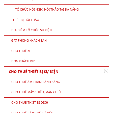
HỘI NGHỊ HỘI THẢO
TỔ CHỨC HỘI THẢO TẠI HÀ NỘI
TỔ CHỨC HỘI THẢO TẠI THÀNH PHỐ HỒ CHÍ MINH
TỔ CHỨC HỘI NGHỊ HỘI THẢO TẠI ĐÀ NẴNG
THIẾT BỊ HỘI THẢO
ĐỊA ĐIỂM TỔ CHỨC SỰ KIỆN
ĐẶT PHÒNG KHÁCH SẠN
CHO THUÊ XE
ĐÓN KHÁCH VIP
CHO THUÊ THIẾT BỊ SỰ KIỆN
CHO THUÊ ÂM THANH ÁNH SÁNG