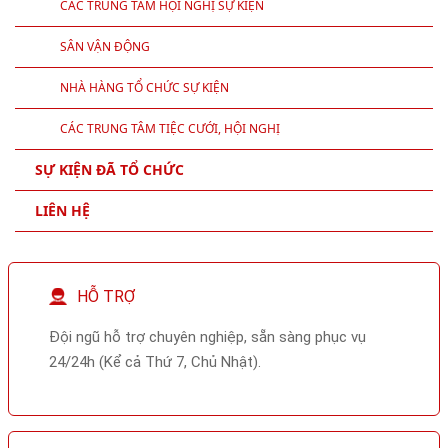
RESORT TẠI VIỆT NAM
KHÁCH SẠN TỪ 4 - 5 SAO
CÁC TRUNG TÂM HỘI NGHỊ SỰ KIỆN
SÂN VẬN ĐỘNG
NHÀ HÀNG TỔ CHỨC SỰ KIỆN
CÁC TRUNG TÂM TIỆC CƯỚI, HỘI NGHỊ
SỰ KIỆN ĐÃ TỔ CHỨC
LIÊN HỆ
HỖ TRỢ