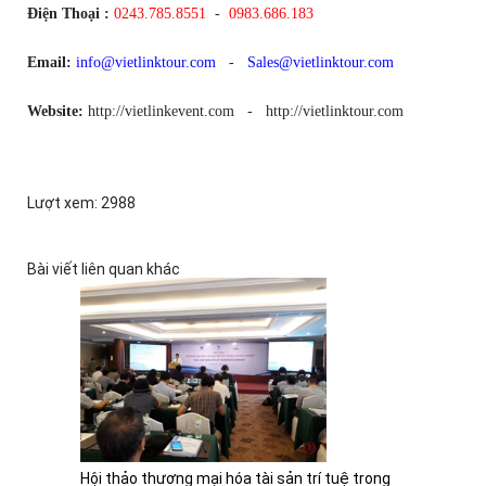
Công Ty TNHH Du Lịch Và Sự Kiện Liên Kết Việt
Địa chỉ :
P705, Đơn nguyên B, Locogi 13, Khuất Duy Tiến, Thanh
Xuân, Hà Nội
Điện Thoại :
0243.785.8551
-
0983.686.183
Email:
info@vietlinktour.com
-
Sales@vietlinktour.com
Website:
http://vietlinkevent.com - http://vietlinktour.com
Lượt xem: 2988
Bài viết liên quan khác