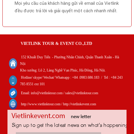
Mọi yêu cầu của khách hàng gửi về email của Vietlink
đều được trả lời và giải quyết một cách nhanh nhất.
VIETLINK TOUR & EVENT CO.,LTD
152 Khuất Duy Tiến - Phường Nhân Chính, Quận Thanh Xuân - Hà
Nội
Kho xưởng: Lô 2, Làng Nghề Vạn Phúc, Hà Đông, Hà Nội.
Hotline/ skype/ Wechat/ Whatsapp : +84 .0983.686.183 / Tel : +84 243
785 8551 ext 101
Email: info@vietlinktour.com / sales@vietlinktour.com
http://www.vietlinktour.com / http://vietlinkevent.com