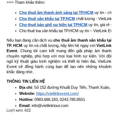
>>> Tham khảo thêm:
Cho thuê âm thanh ánh sáng tại TP.HCM
 uy tín - chuy
Cho thuê sân khấu tại TP.HCM
 chất lượng - VietLink Ev
Cho thuê bàn ghế sự kiện tại TPHCM
 uy tín, giá rẻ - V
Cho thuê loa sân khấu tại TP.HCM uy tín – VietLink Event
Nếu bạn đang cần dịch vụ
cho thuê âm thanh sân khấu tại
TP. HCM
uy tín và chất lượng, hãy liên hệ ngay với
VietLink
Event
. Chúng tôi cam kết mang đến giải pháp âm thanh
chuyên nghiệp, phù hợp với mọi loại hình sự kiện. Với đội
ngũ kỹ thuật giàu kinh nghiệm và thiết bị hiện đại, VietLink
Event sẽ đồng hành cùng bạn để tạo nên những khoảnh
khắc đáng nhớ.
THÔNG TIN LIÊN HỆ
Địa chỉ
: Số 152 đường Khuất Duy Tiến, Thanh Xuân, Hà 
Website
: 
https://vietlinkevent.com/
Hotline
: 0983.686.183, 0243.785.8551
Email
: info@vietlinktour.com
Lượt xem: 602