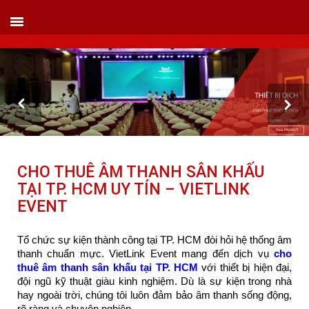
VIETLINK TOUR & EVENT CO.,LTD
152 Khuất Duy Tiến - Phường Nhân Chính, Quận Thanh Xuân - Hà Nội
Kho xưởng: Lô 2, Làng Nghề Vạn Phúc, Hà Đông, Hà Nội.
Hotline/ skype/ Wechat/ Whatsapp : +84 .0983.686.183 / Tel : +84 243 785 8551
ext 101
Email: info@vietlinktour.com / sales@vietlinktour.com
http://www.vietlinktour.com / http://vietlinkevent.com
CHO THUÊ ÂM THANH SÂN KHẤU
TẠI TP. HCM UY TÍN – VIETLINK
EVENT
Tổ chức sự kiện thành công tại TP. HCM đòi hỏi hệ thống âm
thanh chuẩn mực. VietLink Event mang đến dịch vụ
cho
thuê âm thanh sân khấu tại TP. HCM
với thiết bị hiện đại,
đội ngũ kỹ thuật giàu kinh nghiệm. Dù là sự kiện trong nhà
hay ngoài trời, chúng tôi luôn đảm bảo âm thanh sống động,