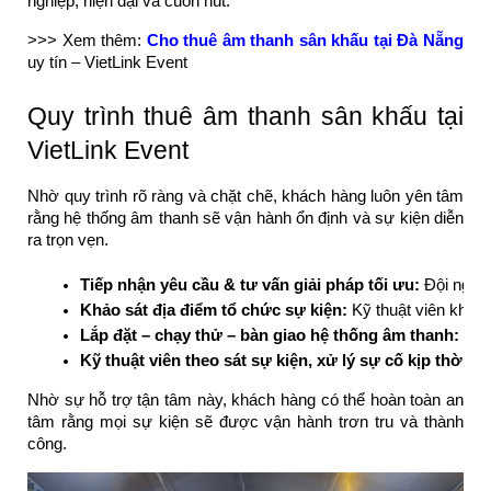
nghiệp, hiện đại và cuốn hút.
>>> Xem thêm:
Cho thuê âm thanh sân khấu tại Đà Nẵng
uy tín – VietLink Event
Quy trình thuê âm thanh sân khấu tại
VietLink Event
Nhờ quy trình rõ ràng và chặt chẽ, khách hàng luôn yên tâm
rằng hệ thống âm thanh sẽ vận hành ổn định và sự kiện diễn
ra trọn vẹn.
Tiếp nhận yêu cầu & tư vấn giải pháp tối ưu: 
Đội ngũ V
Khảo sát địa điểm tổ chức sự kiện: 
Kỹ thuật viên khảo 
Lắp đặt – chạy thử – bàn giao hệ thống âm thanh: 
Thi
Kỹ thuật viên theo sát sự kiện, xử lý sự cố kịp thời: 
T
Nhờ sự hỗ trợ tận tâm này, khách hàng có thể hoàn toàn an
tâm rằng mọi sự kiện sẽ được vận hành trơn tru và thành
công.