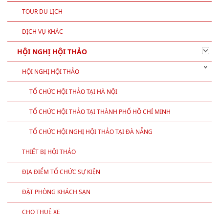
TOUR DU LỊCH
DỊCH VỤ KHÁC
HỘI NGHỊ HỘI THẢO
HỘI NGHỊ HỘI THẢO
TỔ CHỨC HỘI THẢO TẠI HÀ NỘI
TỔ CHỨC HỘI THẢO TẠI THÀNH PHỐ HỒ CHÍ MINH
TỔ CHỨC HỘI NGHỊ HỘI THẢO TẠI ĐÀ NẴNG
THIẾT BỊ HỘI THẢO
ĐỊA ĐIỂM TỔ CHỨC SỰ KIỆN
ĐẶT PHÒNG KHÁCH SẠN
CHO THUÊ XE