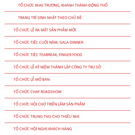
TỔ CHỨC KHAI TRƯƠNG, KHÁNH THÀNH ĐỘNG THỔ
TRANG TRÍ SINH NHẬT THEO CHỦ ĐỀ
TỔ CHỨC LỄ RA MẮT SẢN PHẨM MỚI
TỔ CHỨC TIỆC CUỐI NĂM, GALA DINNER
TỔ CHỨC TIỆC TEABREAK, FINGER FOOD
TỔ CHỨC LỄ KỶ NIỆM THÀNH LẬP CÔNG TY TRỤ SỞ
TỔ CHỨC LỄ MỞ BÁN
TỔ CHỨC CHẠY ROADSHOW
TỔ CHỨC HỘI CHỢ TRIỂN LÃM SẢN PHẨM
TỔ CHỨC TRUNG THU CHO THIẾU NHI
TỔ CHỨC HỘI NGHỊ KHÁCH HÀNG