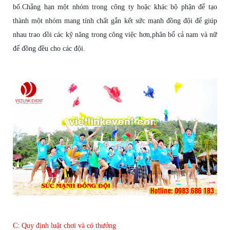
b
ố
.Ch
ẳ
ng h
ạ
n m
ộ
t nhóm trong công ty ho
ặ
c khác b
ộ
ph
ậ
n
để
t
ạ
o
thành m
ộ
t nhóm mang tính ch
ấ
t g
ắ
n k
ế
t s
ứ
c m
ạ
nh
đồ
ng
độ
i
để
giúp
nhau trao d
ồ
i các k
ỹ
n
ă
ng trong công vi
ệ
c h
ơ
n,phân b
ổ
c
ả
nam và n
ữ
để
đồ
ng
đề
u cho các
độ
i.
C: Quy
đị
nh lu
ậ
t ch
ơ
i và có th
ưở
ng