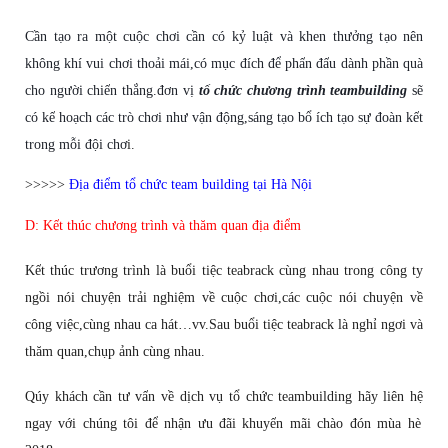
C
ầ
n t
ạ
o ra m
ộ
t cu
ộ
c ch
ơ
i c
ầ
n có k
ỷ
lu
ậ
t và khen th
ưở
ng t
ạ
o nên
không khí vui ch
ơ
i tho
ả
i mái,có m
ụ
c
đ
ích
để
ph
ấ
n
đấ
u dành ph
ầ
n quà
cho ng
ườ
i chi
ế
n th
ắ
ng.
đơ
n v
ị
tổ chức chương trình teambuilding
s
ẽ
có k
ế
ho
ạ
ch các trò ch
ơ
i nh
ư
v
ậ
n
độ
ng,sáng t
ạ
o b
ổ
ích t
ạ
o s
ự
đ
oàn k
ế
t
trong m
ỗ
i
độ
i ch
ơ
i.
>>>>>
Địa điểm tổ chức team building tại Hà Nội
D: K
ế
t thúc ch
ươ
ng trình và th
ă
m quan
đị
a
đ
i
ể
m
K
ế
t thúc tr
ươ
ng trình là bu
ổ
i ti
ệ
c teabrack cùng nhau trong công ty
ng
ồ
i nói chuy
ệ
n tr
ả
i nghi
ệ
m v
ề
cu
ộ
c ch
ơ
i,các cu
ộ
c nói chuy
ệ
n v
ề
công vi
ệ
c,cùng nhau ca hát…vv.Sau bu
ổ
i ti
ệ
c teabrack là ngh
ỉ
ng
ơ
i và
th
ă
m quan,ch
ụ
p
ả
nh cùng nhau.
Qúy khách c
ầ
n t
ư
v
ấ
n v
ề
d
ị
ch v
ụ
t
ổ
ch
ứ
c teambuilding hãy liên h
ệ
ngay v
ớ
i chúng tôi
để
nh
ậ
n
ư
u
đ
ãi khuy
ế
n mãi chào
đ
ón mùa hè