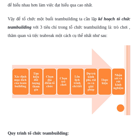
để
hi
ể
u nhau h
ơ
n làm vi
ệ
c
đạ
t hi
ể
u qua cao nh
ấ
t.
V
ậ
y
để
t
ổ
ch
ứ
c m
ộ
t bu
ổ
i teambuilding ta c
ầ
n l
ậ
p
kế hoạch tổ chức
teambuilding
v
ớ
i 3 tiêu chí trong t
ổ
ch
ứ
c teambuilding là: trò ch
ơ
i ,
th
ă
m quan và ti
ệ
c teabreak m
ộ
t cách c
ụ
th
ể
nh
ấ
t nh
ư
sau:
Quy trình t
ổ
ch
ứ
c teambuilding: