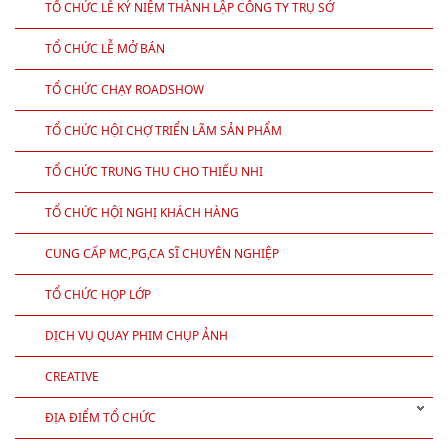
TỔ CHỨC LỄ KỶ NIỆM THÀNH LẬP CÔNG TY TRỤ SỞ
TỔ CHỨC LỄ MỞ BÁN
TỔ CHỨC CHẠY ROADSHOW
TỔ CHỨC HỘI CHỢ TRIỂN LÃM SẢN PHẨM
TỔ CHỨC TRUNG THU CHO THIẾU NHI
TỔ CHỨC HỘI NGHỊ KHÁCH HÀNG
CUNG CẤP MC,PG,CA SĨ CHUYÊN NGHIỆP
TỔ CHỨC HỌP LỚP
DỊCH VỤ QUAY PHIM CHỤP ẢNH
CREATIVE
ĐỊA ĐIỂM TỔ CHỨC