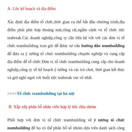
A: Lên k
ế
ho
ạ
ch và
đị
a
đ
i
ể
m
Xác
đị
nh
đị
a
đ
i
ể
m t
ổ
ch
ứ
c,th
ờ
i gian c
ụ
th
ể
b
ắ
t
đầ
u ch
ươ
ng trình,
đị
a
đ
i
ể
m ph
ả
i phù h
ợ
p thoáng mát,r
ộ
ng rãi,ng
ắ
m c
ả
nh và t
ổ
ch
ứ
c ti
ệ
c
teabreak.Các doanh nghi
ệ
p,công ty c
ầ
n liên h
ệ
v
ớ
i v
ớ
i các
đơ
n v
ị
t
ổ
ch
ứ
c teambuilding tr
ọ
n gói
để
đượ
c t
ư
v
ấ
n
h
ướ
ng d
ẫ
n teambuilding
để
đư
a ra ý t
ưở
ng
t
ổ
ch
ứ
c teambuilding chuyên nghiệp
và cung c
ấ
p
đị
a
đ
i
ể
m
để
t
ổ
ch
ứ
c.
Đơ
n v
ị
t
ổ
ch
ứ
c teambuilding cung c
ấ
p cho doanh
nghi
ệ
p,công ty v
ề
k
ế
ho
ạ
ch ý t
ưở
ng và các trò ch
ơ
i, th
ờ
i gian k
ế
t thúc
và gi
ờ
ngh
ỉ
ng
ơ
i v
ớ
i bu
ổ
i ti
ệ
c teabreak vui v
ẻ
nh
ấ
t.
>>>>
Tổ chức teambuilding tại hà nội
B: X
ắ
p x
ế
p phân b
ổ
nhân viên h
ợ
p lý khi chia nhóm
Ph
ố
i h
ợ
p v
ớ
i
đơ
n v
ị
t
ổ
ch
ứ
c teambuilding v
ề
ý tưởng tổ chức
teambuilding
để
h
ọ
có th
ể
phân b
ổ
s
ố
nhóm d
ự
a trên danh sách công